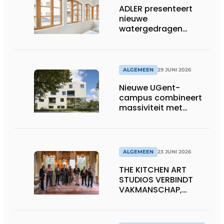
ADLER presenteert
nieuwe
watergedragen
houtolie voor ramen
en kozijnen
ALGEMEEN
29 JUNI 2026
Nieuwe UGent-
campus combineert
massiviteit met
transparantie
ALGEMEEN
23 JUNI 2026
THE KITCHEN ART
STUDIOS VERBINDT
VAKMANSCHAP,
DESIGN EN
ONDERNEMERSCHAP IN
DE LEEFKEUKEN VAN DE