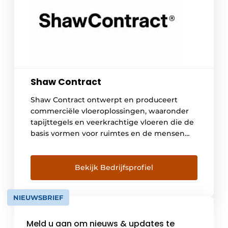
Shaw Contract
Shaw Contract ontwerpt en produceert
commerciële vloeroplossingen, waaronder
tapijttegels en veerkrachtige vloeren die de
basis vormen voor ruimtes en de mensen
daarin ondersteunen. Een geselecteerd
assortiment producten wordt opgeslagen
en geproduceerd in het VK. We hebben
Bekijk Bedrijfsprofiel
kantoren in Londen, Parijs, Oosterhout en
Dubai, en een productiebasis in Schotland.
NIEUWSBRIEF
Bij Shaw Contract vinden we dat iedereen
[…]
Meld u aan om nieuws & updates te