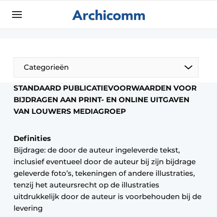
Aanmelden
Algemene voorwaarden
ArchiComm | Magazine over architectuur,
Categorieën
interieur- & landschapsarchitectuur
STANDAARD PUBLICATIEVOORWAARDEN VOOR
Bedrijven
BIJDRAGEN AAN PRINT- EN ONLINE UITGAVEN
Contact
VAN LOUWERS MEDIAGROEP
De Pen
Nieuwsbrief
Architect Aan het Woord
Definities
Podcasts
Bijdrage: de door de auteur ingeleverde tekst,
Privacy / Cookie statement
inclusief eventueel door de auteur bij zijn bijdrage
Vacature aanmelden
geleverde foto’s, tekeningen of andere illustraties,
tenzij het auteursrecht op de illustraties
Vacatures
uitdrukkelijk door de auteur is voorbehouden bij de
Video’s
levering