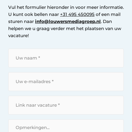
Vul het formulier hieronder in voor meer informatie.
U kunt ook bellen naar
+31 495 450095
of een mail
sturen naar
info@louwersmediagroep.nl
. Dan
helpen we u graag verder met het plaatsen van uw
vacature!
U
w
n
a
U
a
w
m
e
*
-
L
m
i
a
n
i
k
B
l
n
e