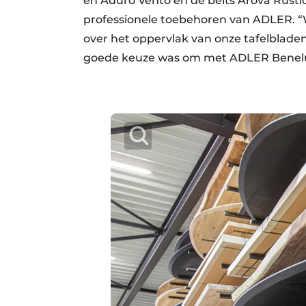
en Aduro Vento en de beits Arova Rusti
professionele toebehoren van ADLER. “
over het oppervlak van onze tafelbladen
goede keuze was om met ADLER Benelux 