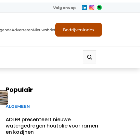
Volg ons op
Bedrijvenindex
genda
Adverteren
Nieuwsbrief
Populair
ALGEMEEN
ADLER presenteert nieuwe
watergedragen houtolie voor ramen
en kozijnen