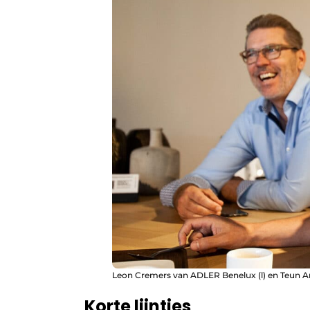
Leon Cremers van ADLER Benelux (l) en Teun A
Korte lijntjes