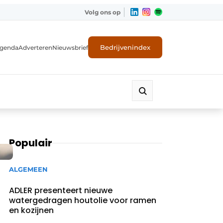
Volg ons op
Bedrijvenindex
genda
Adverteren
Nieuwsbrief
Populair
ALGEMEEN
ADLER presenteert nieuwe
watergedragen houtolie voor ramen
en kozijnen