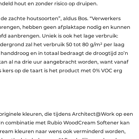
ndeld hout en zonder risico op druipen.
 de zachte houtsoorten”, aldus Bos. “Verwerkers
 brengen, hebben geen afplaktape nodig en kunnen
d aanbrengen. Uniek is ook het lage verbruik:
dergrond zal het verbruik 50 tot 80 g/m² per laag
l handdroog en in totaal bedraagt de droogtijd zo’n
kan al na drie uur aangebracht worden, want vanaf
ls kers op de taart is het product met 0% VOC erg
riginele kleuren, die tijdens Architect@Work op een
 In combinatie met Rubio WoodCream Softener kan
Cream kleuren naar wens ook verminderd worden,