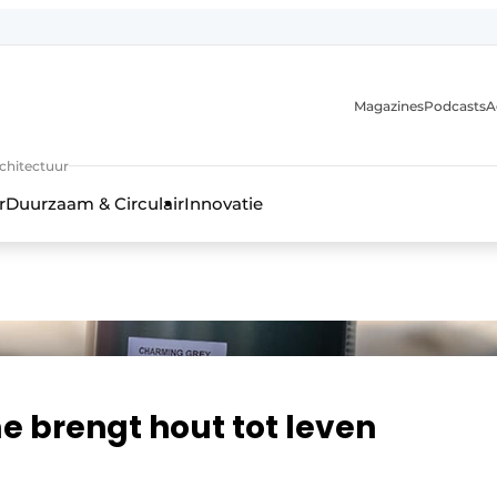
Magazines
Podcasts
A
uur, interieur- & landschapsarchitectuur
rchitectuur
r
Duurzaam & Circulair
Innovatie
 brengt hout tot leven