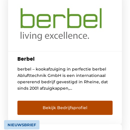
Berbel
berbel – kookafzuiging in perfectie berbel
Ablufttechnik GmbH is een internationaal
opererend bedrijf gevestigd in Rheine, dat
sinds 2001 afzuigkappen,
kookplaatafzuigingen en kookplaten
ontwikkelt, produceert en verkoopt. Met het
innovatieve berbel-principe ontstond het
Bekijk Bedrijfsprofiel
idee van de perfect kookafzuiging. Dankzij
de gepatenteerde berbel-techniek
NIEUWSBRIEF
verdwijnen kookdampen en storende