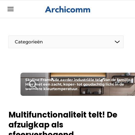
Aanmelden
Algemene voorwaarden
ArchiComm | Magazine over architectuur,
Categorieën
interieur- & landschapsarchitectuur
Bedrijven
Contact
De Pen
Nieuwsbrief
Skyline Frame, de eerder industriële telg van de familie.
Architect Aan het Woord
Hier met een zacht, koper- tot goudachtig licht in de
Podcasts
warmere kleurtemperatuur.
Privacy / Cookie statement
Vacature aanmelden
Multifunctionaliteit telt! De
Vacatures
afzuigkap als
Video’s
sfeerverhogend