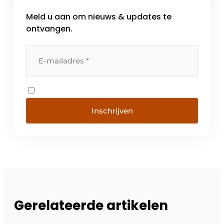
geurtjes, en dat geluidsarm, betrouwbaar en
Meld u aan om nieuws & updates te
duurzaam. De meest […]
ontvangen.
Inschrijven
Gerelateerde artikelen