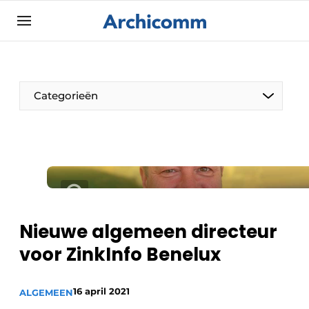
Aanmelden
Algemene voorwaarden
ArchiComm | Magazine over architectuur,
Categorieën
interieur- & landschapsarchitectuur
Bedrijven
Contact
De Pen
Nieuwsbrief
Architect Aan het Woord
Podcasts
Privacy / Cookie statement
Nieuwe algemeen directeur
Vacature aanmelden
voor ZinkInfo Benelux
Vacatures
16 april 2021
Video’s
ALGEMEEN