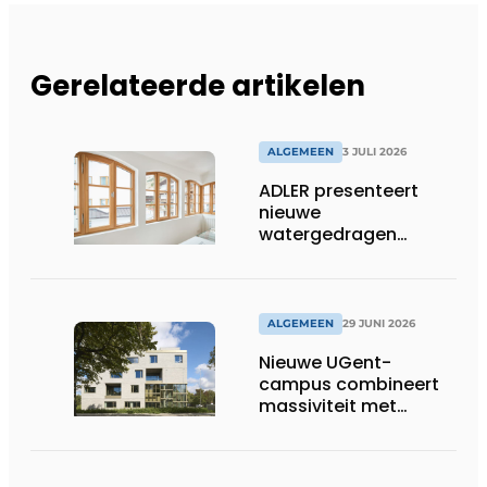
Gerelateerde artikelen
ALGEMEEN
3 JULI 2026
ADLER presenteert
nieuwe
watergedragen
houtolie voor ramen
en kozijnen
ALGEMEEN
29 JUNI 2026
Nieuwe UGent-
campus combineert
massiviteit met
transparantie