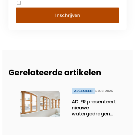
Inschrijven
Gerelateerde artikelen
ALGEMEEN
3 JULI 2026
ADLER presenteert
nieuwe
watergedragen
houtolie voor ramen
en kozijnen