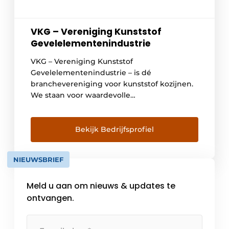
VKG – Vereniging Kunststof
Gevelelementenindustrie
VKG – Vereniging Kunststof
Gevelelementenindustrie – is dé
branchevereniging voor kunststof kozijnen.
We staan voor waardevolle
ketensamenwerking ten behoeve van
circulariteit en duurzame kwaliteit. Onze
kwaliteitseisen omtrent kunststof kozijnen
Bekijk Bedrijfsprofiel
gaan verder dan de Europees geldende wet-
en regelgeving. Wanneer een fabrikant of
NIEUWSBRIEF
leverancier voldoet aan de hoge
standaarden, mag het VKG Keurmerk
Meld u aan om nieuws & updates te
gevoerd worden. Hiermee […]
ontvangen.