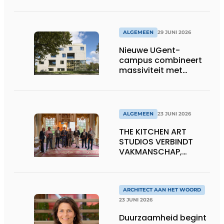
houtolie voor ramen
en kozijnen
ALGEMEEN
29 JUNI 2026
Nieuwe UGent-
campus combineert
massiviteit met
transparantie
ALGEMEEN
23 JUNI 2026
THE KITCHEN ART
STUDIOS VERBINDT
VAKMANSCHAP,
DESIGN EN
ONDERNEMERSCHAP IN
DE LEEFKEUKEN VAN DE
TOEKOMST
ARCHITECT AAN HET WOORD
23 JUNI 2026
Duurzaamheid begint