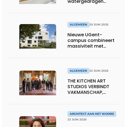
watergedragen
houtolie voor ramen
en kozijnen
ALGEMEEN
29 JUNI 2026
Nieuwe UGent-
campus combineert
massiviteit met
transparantie
ALGEMEEN
23 JUNI 2026
THE KITCHEN ART
STUDIOS VERBINDT
VAKMANSCHAP,
DESIGN EN
ONDERNEMERSCHAP IN
DE LEEFKEUKEN VAN DE
TOEKOMST
ARCHITECT AAN HET WOORD
23 JUNI 2026