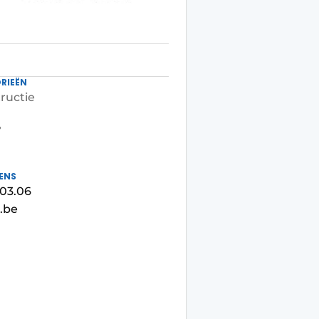
RIEËN
ructie
5
ENS
.03.06
l.be