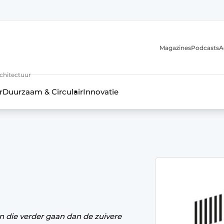
Magazines
Podcasts
A
uur, interieur- & landschapsarchitectuur
rchitectuur
r
Duurzaam & Circulair
Innovatie
 die verder gaan dan de zuivere