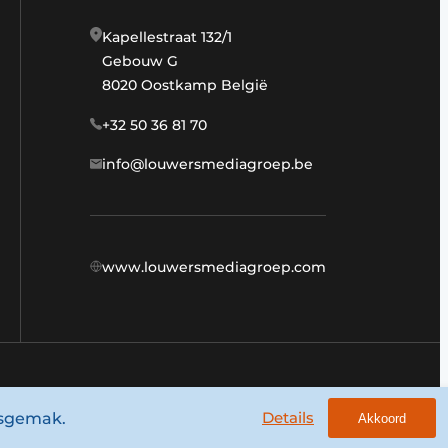
Kapellestraat 132/1
Gebouw G
8020 Oostkamp België
+32 50 36 81 70
info@louwersmediagroep.be
www.louwersmediagroep.com
Algemene voorwaarden
Privacy policy
Details
ksgemak.
Akkoord