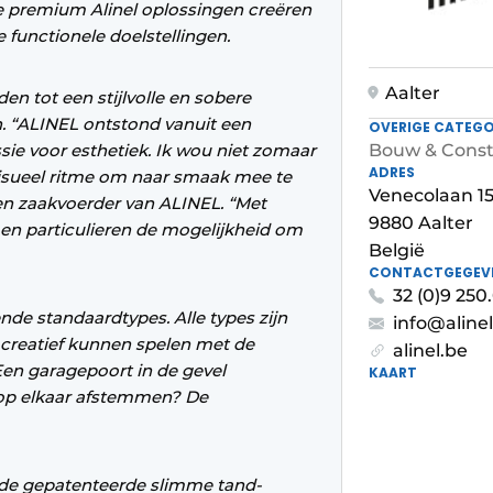
e premium Alinel oplossingen creëren
 functionele doelstellingen.
Aalter
en tot een stijlvolle en sobere
n. “ALINEL ontstond vanuit een
OVERIGE CATEGO
ie voor esthetiek. Ik wou niet zomaar
Bouw & Const
ADRES
isueel ritme om naar smaak mee te
Venecolaan 1
en zaakvoerder van ALINEL. “Met
9880 Aalter
en particulieren de mogelijkheid om
België
CONTACTGEGEV
32 (0)9 250
de standaardtypes. Alle types zijn
info@aline
creatief kunnen spelen met de
alinel.be
Een garagepoort in de gevel
KAART
 op elkaar afstemmen? De
 de gepatenteerde slimme tand-