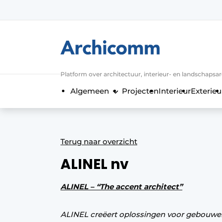
Aanmelden
Algemene voorwaarden
ArchiComm | Magazine over architect
Platform over architectuur, interieur- en landschapsa
Bedrijven
Algemeen
Projecten
Interieur
Exterieu
Contact
Nieuwsbrief
Podcasts
Terug naar overzicht
Privacy / Cookie statement
ALINEL nv
Vacature aanmelden
Vacatures
ALINEL – “The accent architect”
Video’s
ALINEL creëert oplossingen voor gebouwen