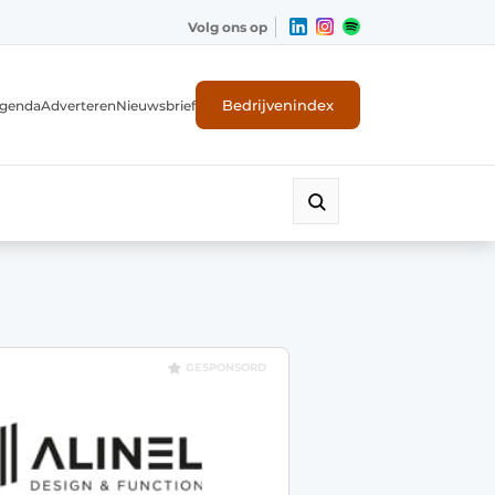
Volg ons op
Bedrijvenindex
genda
Adverteren
Nieuwsbrief
GESPONSORD