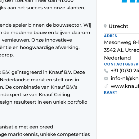
ij de inzet van meer dan 41.000
ks aan het succes van onze klanten.
ende speler binnen de bouwsector. Wij
Utrecht
an de moderne bouw en blijven daarom
ADRES
u vernieuwen. Onze innovatieve
Mesonweg 8-
iëntie en hoogwaardige afwerking.
3542 AL Utre
oorop.
Nederland
CONTACTGEGEV
+31 (0)30 2
s B.V. geïntegreerd in Knauf B.V. Deze
info-nl@k
Nederlandse markt en stelt ons in
www.knau
n. De combinatie van Knauf B.V.’s
KAART
ondexpertise van Knauf Ceiling
sign resulteert in een uniek portfolio
ganisatie met een breed
nge marktkennis, unieke competenties