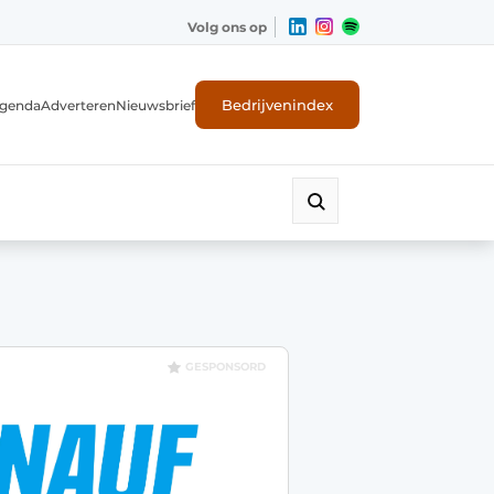
Volg ons op
Bedrijvenindex
genda
Adverteren
Nieuwsbrief
GESPONSORD