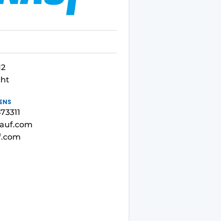
12
cht
ENS
473311
nauf.com
f.com