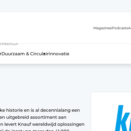
Magazines
Podcasts
A
uur, interieur- & landschapsarchitectuur
rchitectuur
r
Duurzaam & Circulair
Innovatie
jke historie en is al decennialang een
en uitgebreid assortiment aan
n levert Knauf wereldwijd oplossingen