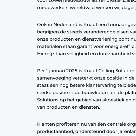
voor zowel nieuwbouw als renovatie. Dankz
medewerkers wereldwijd werken wij dagelij
Ook in Nederland is Knauf een toonaangev
begrijpen de steeds veranderende eisen v
onze producten en dienstverlening contin
materialen staan garant voor energie-effic
Hierbij staan veiligheid en duurzaamheid v
Per 1 januari 2025 is Knauf Ceiling Solution
samenvoeging versterkt onze positie in de 
staat een nog betere klantervaring te biede
sterke positie in de bouwkolom en de plaf
Solutions op het gebied van akoestiek en de
van producten en diensten.
Klanten profiteren nu van één centrale or
productaanbod, ondersteund door jarenla