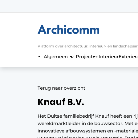
Aanmelden
Algemene voorwaarden
ArchiComm | Magazine over architect
Platform over architectuur, interieur- en landschapsa
Bedrijven
Algemeen
Projecten
Interieur
Exterieu
Contact
Nieuwsbrief
Podcasts
Terug naar overzicht
Privacy / Cookie statement
Knauf B.V.
Vacature aanmelden
Vacatures
Het Duitse familiebedrijf Knauf heeft een ri
wereldmarktleider in de bouwsector. Met e
Video’s
innovatieve afbouwsystemen en -materiale