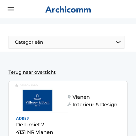
Aanmelden
Algemene voorwaarden
ArchiComm | Magazine over architectuur,
Categorieën
interieur- & landschapsarchitectuur
Bedrijven
Contact
De Pen
Terug naar overzicht
Nieuwsbrief
Architect Aan het Woord
GESPONSORD
Podcasts
Vianen
Privacy / Cookie statement
Interieur & Design
Vacature aanmelden
ADRES
Vacatures
De Limiet 2
Video’s
4131 NR Vianen