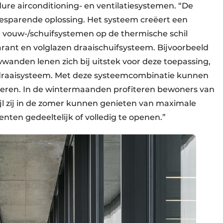
re airconditioning- en ventilatiesystemen. “De
besparende oplossing. Het systeem creëert een
e vouw-/schuifsystemen op de thermische schil
nt en volglazen draaischuifsysteem. Bijvoorbeeld
wanden lenen zich bij uitstek voor deze toepassing,
f-draaisysteem. Met deze systeemcombinatie kunnen
iseren. In de wintermaanden profiteren bewoners van
ijl zij in de zomer kunnen genieten van maximale
enten gedeeltelijk of volledig te openen.”