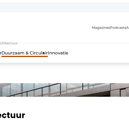
Magazines
Podcasts
A
uur, interieur- & landschapsarchitectuur
rchitectuur
r
Duurzaam & Circulair
Innovatie
ectuur