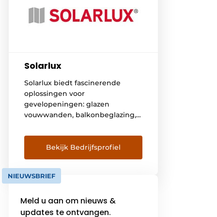
Solarlux
Solarlux biedt fascinerende
oplossingen voor
gevelopeningen: glazen
vouwwanden, balkonbeglazing,
tuinkamers en serres. Perfect
toepasbaar in woningbouw of
een zakelijke omgeving.
Bekijk Bedrijfsprofiel
Kwalitatief hoogwaardige
producten – Made in Germany-
NIEUWSBRIEF
die licht en ruimte creëren voor
optimaal woon- en werkcomfort.
Meld u aan om nieuws &
Omdat optimaal een ruim begrip
is, bepalen we vooraf samen een
updates te ontvangen.