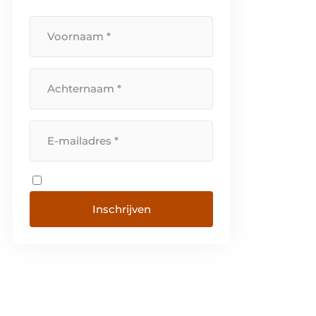
specifiek ideaalbeeld voor
passend maatwerk. Hiervoor
hebben […]
Inschrijven