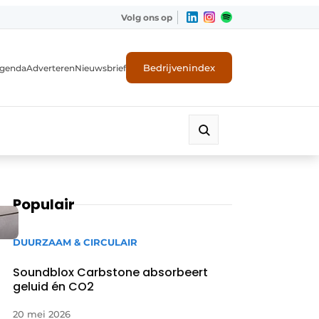
Volg ons op
Bedrijvenindex
genda
Adverteren
Nieuwsbrief
Populair
DUURZAAM & CIRCULAIR
Soundblox Carbstone absorbeert
geluid én CO2
20 mei 2026