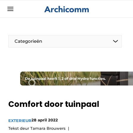
Aanmelden
Algemene voorwaarden
ArchiComm | Magazine over architectuur,
Categorieën
interieur- & landschapsarchitectuur
Bedrijven
Contact
De Pen
Nieuwsbrief
De tuinpaal heeft 1, 2 of drie Hydro functies.
Architect Aan het Woord
Podcasts
Privacy / Cookie statement
Comfort door tuinpaal
Vacature aanmelden
Vacatures
28 april 2022
EXTERIEUR
Video’s
Tekst deur Tamara Brouwers