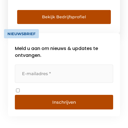
leeft en werkt. Door minder energie te
verbruiken, lichtcomfort en veiligheid te
verhogen en door alle toepassingen
Bekijk Bedrijfsprofiel
naadloos te laten samenwerken. Gebouwen
met Niko zijn efficiënter, laten zich
NIEUWSBRIEF
controleren vanop afstand en interageren
binnen […]
Meld u aan om nieuws & updates te
ontvangen.
Inschrijven