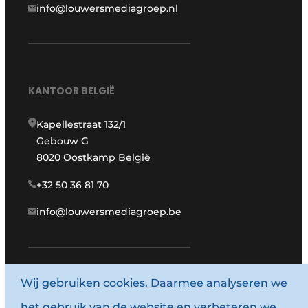
info@louwersmediagroep.nl
KANTOOR BELGIË
Kapellestraat 132/1
Gebouw G
8020 Oostkamp België
+32 50 36 81 70
info@louwersmediagroep.be
Wij gebruiken cookies. Daarmee analyseren we
www.louwersmediagroep.com
het gebruik van de website en verbeteren we
© 1987 - 2026 Louwersmediagroep.