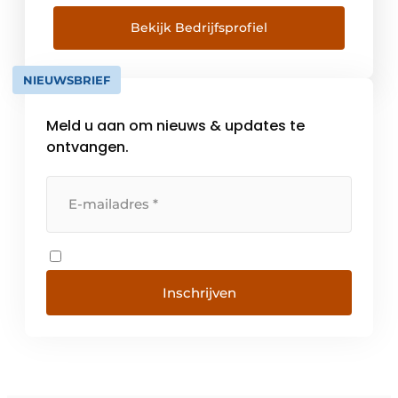
industriële gebouwen, sportcomplexen,
kantoren en woningen. Met diverse
Bekijk Bedrijfsprofiel
materialen en een groot pakket coatings en
kleuren kun je eindeloos variëren en geef je
NIEUWSBRIEF
elk gebouw een geheel eigen gezicht.
Meld u aan om nieuws & updates te
ontvangen.
Inschrijven