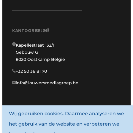
KANTOOR BELGIË
Kapellestraat 132/1
Gebouw G
8020 Oostkamp België
+32 50 36 81 70
info@louwersmediagroep.be
Wij gebruiken cookies. Daarmee analyseren we
www.louwersmediagroep.com
het gebruik van de website en verbeteren we
© 1987 - 2026 Louwersmediagroep.