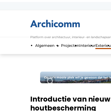
Aanmelden
Algemene voorwaarden
ArchiComm | Magazine over architect
Platform over architectuur, interieur- en landschapsa
Bedrijven
Algemeen
Projecten
Interieur
Exterieu
Contact
Nieuwsbrief
Podcasts
Privacy / Cookie statement
Op zo’n mooie plek wil je gewoon dat het 
Vacature aanmelden
Vacatures
Introductie van nieuw
Video’s
houtbescherming