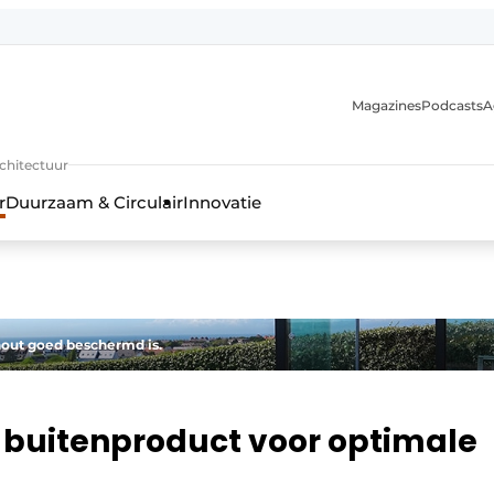
Magazines
Podcasts
A
uur, interieur- & landschapsarchitectuur
rchitectuur
r
Duurzaam & Circulair
Innovatie
hout goed beschermd is.
 buitenproduct voor optimale