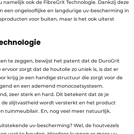
u namelijk ook de FibreGrit Technologie. Dankzij deze
en een ongelooflijke en langdurige uv-bescherming in
producten voor buiten, maar is het ook uiterst
Technologie
gen te zeggen, bewijst het patent dat de DuroGrit
voor zorgt dat de houtolie zo uniek is, is dat er
or krijg je een handige structuur die zorgt voor de
adigend en een ademend monocoatsysteem.
d, zeer sterk en hard. Dit betekent dat ze je
e slijtvastheid wordt versterkt en het product
en tuinmeubilair. En, nog veel meer natuurlijk.
 uitstekende uv-bescherming? Wel, de houtvezels
ren vast te houden. Hierdoor kunnen er meer uv-