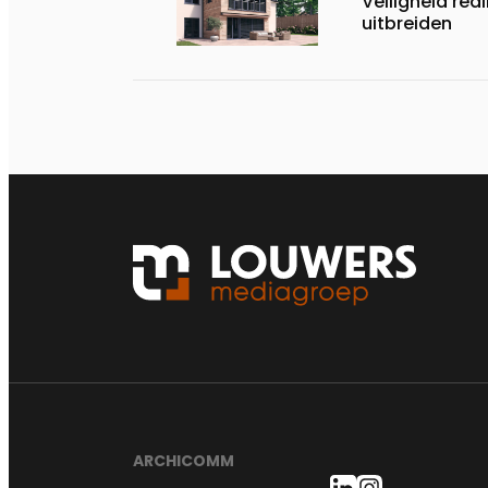
Veiligheid rea
uitbreiden
ARCHICOMM