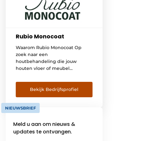
Rubio Monocoat
Waarom Rubio Monocoat Op
zoek naar een
houtbehandeling die jouw
houten vloer of meubel
kan beschermen en kleuren in
één enkele laag? Dan is de Rubio
Monocoat Oil Plus 2C dé
Bekijk Bedrijfsprofiel
oplossing voor jou! Toepassingen
De Oil Plus 2C beschermt en
NIEUWSBRIEF
kleurt vrijwel alle houtsoorten bij
elke mogelijk toepassing:
Meld u aan om nieuws &
teakhouten meubelen, een
eikenhout parket, een trap in
updates te ontvangen.
Douglas hout of een MDF […]