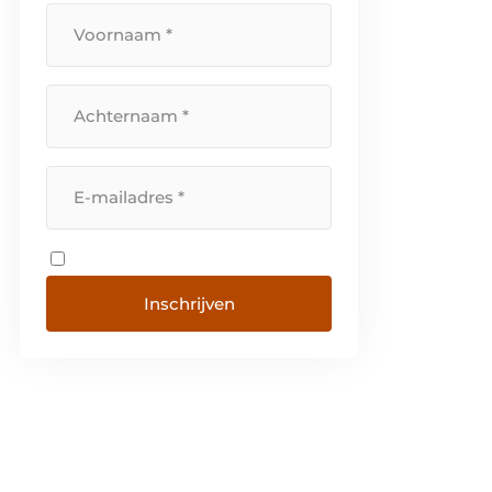
wereld. De focus van Trespa ligt
op productontwikkeling, […]
Inschrijven