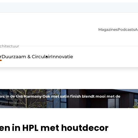
Magazines
Podcasts
A
uur, interieur- & landschapsarchitectuur
rchitectuur
r
Duurzaam & Circulair
Innovatie
 in de tint Harmony Oak met satin finish blendt mooi met de
n in HPL met houtdecor