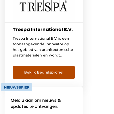
Trespa International B.V.
Trespa International B.V. is een
toonaangevende innovator op
het gebied van architectonische
plaatmaterialen en wordt
internationaal erkend als de
belangrijkste ontwikkelaar
van hoogwaardige platen voor
Bekijk Bedrijfsprofiel
gevelbekleding, decoratieve
gevels en scientific surface
NIEUWSBRIEF
solutions. Sinds de oprichting in
1960 werkt Trespa nauw samen
Meld u aan om nieuws &
met architecten, ontwerpers,
installateurs, distributeurs en
updates te ontvangen.
eindgebruikers over de hele