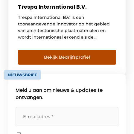
Trespa International B.V.
Trespa International B.V. is een
toonaangevende innovator op het gebied
van architectonische plaatmaterialen en
wordt internationaal erkend als de
belangrijkste ontwikkelaar
van hoogwaardige platen voor
gevelbekleding, decoratieve
Bekijk Bedrijfsprofiel
gevels en scientific surface solutions. Sinds
de oprichting in 1960 werkt Trespa nauw
NIEUWSBRIEF
samen met architecten, ontwerpers,
installateurs, distributeurs en eindgebruikers
Meld u aan om nieuws & updates te
over de hele wereld. De focus van Trespa ligt
op productontwikkeling, […]
ontvangen.