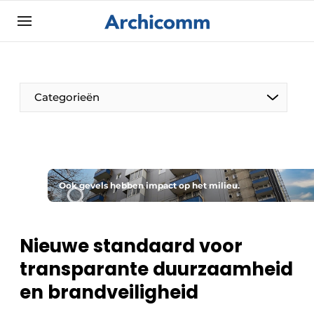
Aanmelden
Algemene voorwaarden
ArchiComm | Magazine over architectuur,
Categorieën
interieur- & landschapsarchitectuur
Bedrijven
Contact
De Pen
Nieuwsbrief
Ook gevels hebben impact op het milieu.
Architect Aan het Woord
Podcasts
Privacy / Cookie statement
Nieuwe standaard voor
Vacature aanmelden
transparante duurzaamheid
Vacatures
en brandveiligheid
Video’s