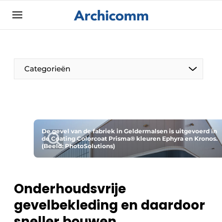
Aanmelden
Algemene voorwaarden
ArchiComm | Magazine over architectuur,
Categorieën
interieur- & landschapsarchitectuur
Bedrijven
Contact
De Pen
Nieuwsbrief
De gevel van de fabriek in Geldermalsen is uitgevoerd in
Architect Aan het Woord
de Coating Colorcoat Prisma® kleuren Ephyra en Kronos.
Podcasts
(Beeld: PhotoSolutions)
Privacy / Cookie statement
Vacature aanmelden
Onderhoudsvrije
Vacatures
gevelbekleding en daardoor
Video’s
sneller bouwen