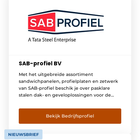
SAB-profiel BV
Met het uitgebreide assortiment
sandwichpanelen, profielplaten en zetwerk
van SAB-profiel beschik je over pasklare
stalen dak- en geveloplossingen voor de
bouw van moderne en hoogwaardige
industriële gebouwen, sportcomplexen,
kantoren en woningen. Met diverse
Bekijk Bedrijfsprofiel
materialen en een groot pakket coatings en
kleuren kun je eindeloos variëren en geef je
NIEUWSBRIEF
elk gebouw een geheel eigen gezicht.