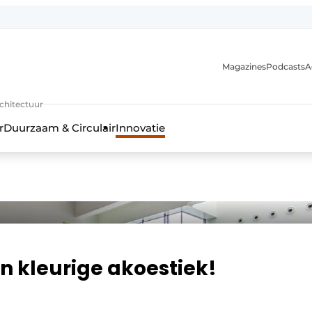
Magazines
Podcasts
A
uur, interieur- & landschapsarchitectuur
rchitectuur
r
Duurzaam & Circulair
Innovatie
n kleurige akoestiek!