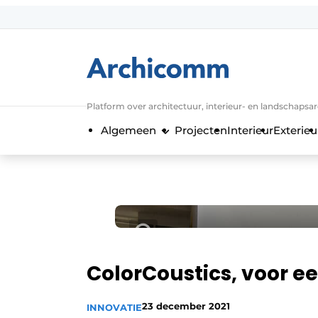
Aanmelden
Algemene voorwaarden
ArchiComm | Magazine over architect
Platform over architectuur, interieur- en landschapsa
Bedrijven
Algemeen
Projecten
Interieur
Exterieu
Contact
Nieuwsbrief
Podcasts
Privacy / Cookie statement
Vacature aanmelden
Vacatures
ColorCoustics, voor ee
Video’s
23 december 2021
INNOVATIE