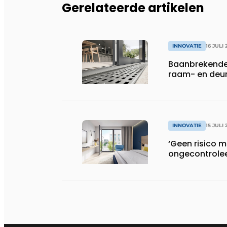
Gerelateerde artikelen
INNOVATIE
16 JULI 
Baanbrekende 
raam- en deur
INNOVATIE
15 JULI 
‘Geen risico 
ongecontrolee