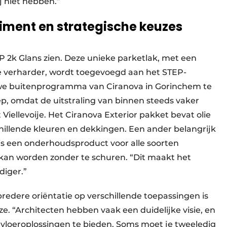
j niet hebben.”
iment en strategische keuzes
P 2k Glans zien. Deze unieke parketlak, met een
ije verharder, wordt toegevoegd aan het STEP-
we buitenprogramma van Ciranova in Gorinchem te
oep, omdat de uitstraling van binnen steeds vaker
Viellevoije. Het Ciranova Exterior pakket bevat olie
hillende kleuren en dekkingen. Een ander belangrijk
 is een onderhoudsproduct voor alle soorten
kan worden zonder te schuren. “Dit maakt het
diger.”
dere oriëntatie op verschillende toepassingen is
ze. “Architecten hebben vaak een duidelijke visie, en
ls vloeroplossingen te bieden. Soms moet je tweeledig