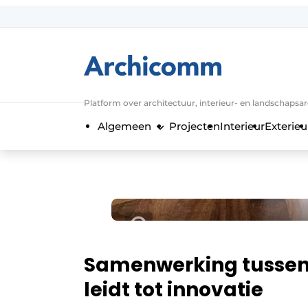
Aanmelden
Algemene voorwaarden
ArchiComm | Magazine over architect
Platform over architectuur, interieur- en landschapsa
Bedrijven
Algemeen
Projecten
Interieur
Exterieu
Contact
Nieuwsbrief
Podcasts
Privacy / Cookie statement
Vacature aanmelden
Vacatures
Samenwerking tussen 
Video’s
leidt tot innovatie