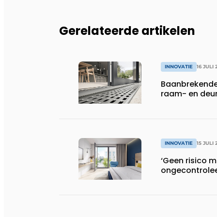
Gerelateerde artikelen
INNOVATIE
16 JULI 
Baanbrekende 
raam- en deur
INNOVATIE
15 JULI 
‘Geen risico 
ongecontrolee