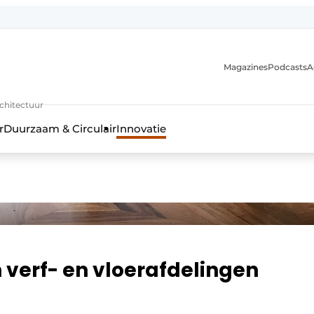
Magazines
Podcasts
A
uur, interieur- & landschapsarchitectuur
rchitectuur
r
Duurzaam & Circulair
Innovatie
verf- en vloerafdelingen