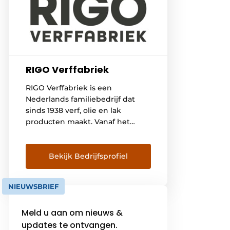
RIGO Verffabriek
RIGO Verffabriek is een
Nederlands familiebedrijf dat
sinds 1938 verf, olie en lak
producten maakt. Vanaf het
allereerste begin doen we dat in
IJmuiden. Een stoere
havenplaats met strand en
Bekijk Bedrijfsprofiel
schepen, duinen en industrie, en
een karakter van aanpakken en
NIEUWSBRIEF
zeggen wat je te zeggen hebt.
We streven er naar dat zo
Meld u aan om nieuws &
vooruitstrevend en oprecht […]
updates te ontvangen.