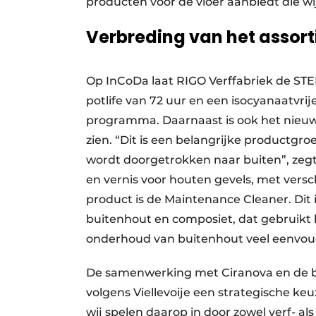
producten voor de vloer aanbiedt die wi
Verbreding van het assort
Op InCoDa laat RIGO Verffabriek de STE
potlife van 72 uur en een isocyanaatvr
programma. Daarnaast is ook het nieu
zien. “Dit is een belangrijke productgr
wordt doorgetrokken naar buiten”, zegt 
en vernis voor houten gevels, met versc
product is de Maintenance Cleaner. Dit
buitenhout en composiet, dat gebruikt 
onderhoud van buitenhout veel eenvou
De samenwerking met Ciranova en de bre
volgens Viellevoije een strategische keu
wij spelen daarop in door zowel verf- a