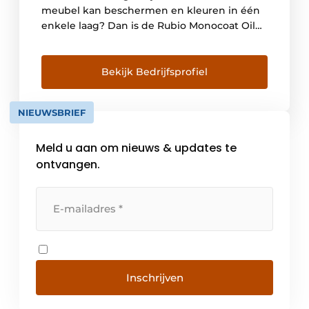
meubel kan beschermen en kleuren in één
enkele laag? Dan is de Rubio Monocoat Oil
Plus 2C dé oplossing voor jou! Toepassingen
De Oil Plus 2C beschermt en kleurt vrijwel
alle houtsoorten bij elke mogelijk
Bekijk Bedrijfsprofiel
toepassing: teakhouten meubelen, een
eikenhout parket, een trap in Douglas hout
NIEUWSBRIEF
of een MDF […]
Meld u aan om nieuws & updates te
ontvangen.
Inschrijven