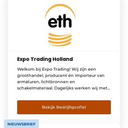
Expo Trading Holland
Welkom bij Expo Trading! Wij zijn een
groothandel, producent én importeur van
armaturen, lichtbronnen en
schakelmateriaal. Dagelijks werken wij met
veel plezier aan de kwaliteit én uitbreiding
van ons assortiment. Ons uitgebreide
aanbod is onder te verdelen in diverse
Bekijk Bedrijfsprofiel
stijlen. Van strak en modern, tot exclusief en
landelijk. Bekijk onze catalogus om een
NIEUWSBRIEF
selectie van […]