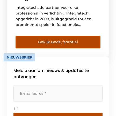
Integratech, de partner voor elke
professional in verlichting. Integratech,
opgericht in 2009, is uitgegroeid tot een
prominente speler in functionele
ledverlichting. Winkelinrichting, rust- en
ziekenhuizen, horeca, scholen, kantoorbouw,
… overal worden onze energiezuinige
Bekijk Bedrijfsprofiel
oplossingen met veel succes toegepast. Bij
Integratech geloven we dat goede
NIEUWSBRIEF
verlichting meer doet dan alleen zien: het
verhoogt comfort, verbetert focus en […]
Meld u aan om nieuws & updates te
ontvangen.