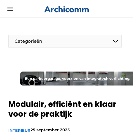
Aanmelden
Algemene voorwaarden
ArchiComm | Magazine over architectuur,
Categorieën
interieur- & landschapsarchitectuur
Bedrijven
Contact
De Pen
Nieuwsbrief
Een parkeergarage, voorzien van Integratech verlichting.
Architect Aan het Woord
Podcasts
Privacy / Cookie statement
Modulair, efficiënt en klaar
Vacature aanmelden
voor de praktijk
Vacatures
Video’s
25 september 2025
INTERIEUR