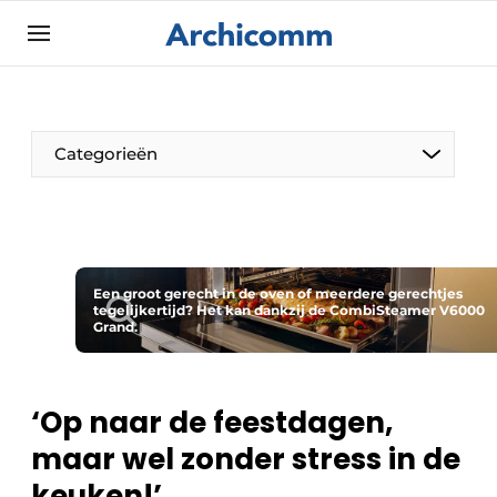
Aanmelden
Algemene voorwaarden
ArchiComm | Magazine over architectuur,
Categorieën
interieur- & landschapsarchitectuur
Bedrijven
Contact
De Pen
Nieuwsbrief
Een groot gerecht in de oven of meerdere gerechtjes
Architect Aan het Woord
tegelijkertijd? Het kan dankzij de CombiSteamer V6000
Podcasts
Grand.
Privacy / Cookie statement
Vacature aanmelden
‘Op naar de feestdagen,
Vacatures
maar wel zonder stress in de
Video’s
keuken!’