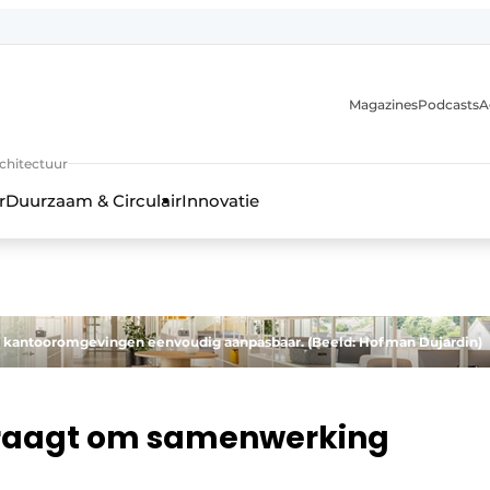
Magazines
Podcasts
A
uur, interieur- & landschapsarchitectuur
rchitectuur
r
Duurzaam & Circulair
Innovatie
en kantooromgevingen eenvoudig aanpasbaar. (Beeld: Hofman Dujardin)
vraagt om samenwerking