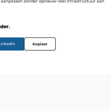
nt aanpassen zonder opnieuw veel infrastructuur aan
rder.
LinkedIn
Kopieer