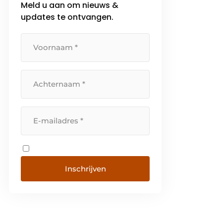
Meld u aan om nieuws &
LED-dimming. Inmiddels is
Casambi geïntegreerd in het
updates te ontvangen.
assortiment van vele […]
Inschrijven