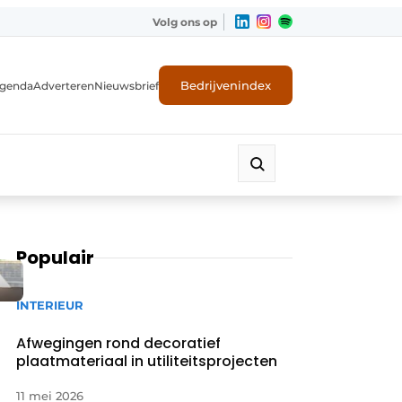
Volg ons op
Bedrijvenindex
genda
Adverteren
Nieuwsbrief
Populair
INTERIEUR
Afwegingen rond decoratief
plaatmateriaal in utiliteitsprojecten
11 mei 2026