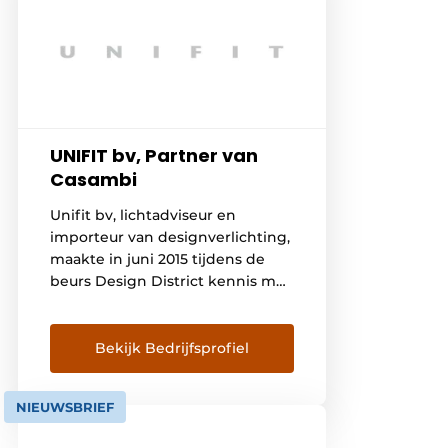
UNIFIT bv, Partner van
Casambi
Unifit bv, lichtadviseur en
importeur van designverlichting,
maakte in juni 2015 tijdens de
beurs Design District kennis met
Casambi. Al direct zagen wij de
meerwaarde van dit systeem:
verlichting draadloos schakelen
Bekijk Bedrijfsprofiel
en dimmen zonder extra
stuurleidingen. Daarmee biedt
NIEUWSBRIEF
Casambi een efficiënte en
toekomstgerichte oplossing voor