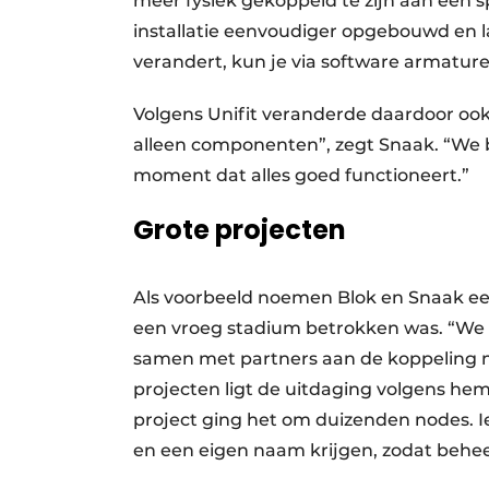
meer fysiek gekoppeld te zijn aan een s
installatie eenvoudiger opgebouwd en l
verandert, kun je via software armatur
Volgens Unifit veranderde daardoor ook 
alleen componenten”, zegt Snaak. “We b
moment dat alles goed functioneert.”
Grote projecten
Als voorbeeld noemen Blok en Snaak een 
een vroeg stadium betrokken was. “W
samen met partners aan de koppeling m
projecten ligt de uitdaging volgens hem 
project ging het om duizenden nodes
en een eigen naam krijgen, zodat beheer 