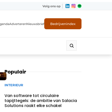
Volg ons op
Bedrijvenindex
genda
Adverteren
Nieuwsbrief
Populair
INTERIEUR
Van software tot circulaire
tapijttegels: de ambitie van Salacia
Solutions raakt elke schakel