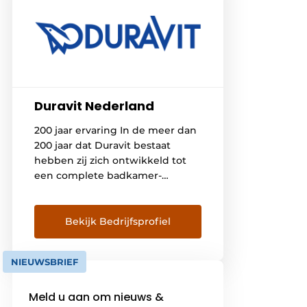
Duravit Nederland
200 jaar ervaring In de meer dan
200 jaar dat Duravit bestaat
hebben zij zich ontwikkeld tot
een complete badkamer-
leverancier die veel waarde
hecht aan kwaliteit, design en
technologie. Door het
Bekijk Bedrijfsprofiel
productieproces in eigen hand
te houden kan een stabiele
NIEUWSBRIEF
kwaliteit gewaarborgd blijven.
Tijdloos modern design Al sinds
Meld u aan om nieuws &
de jaren tachtig werkt Duravit