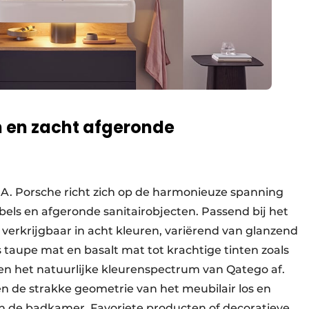
n en zacht afgeronde
A. Porsche richt zich op de harmonieuze spanning
s en afgeronde sanitairobjecten. Passend bij het
erkrijgbaar in acht kleuren, variërend van glanzend
s taupe mat en basalt mat tot krachtige tinten zoals
en het natuurlijke kleurenspectrum van Qatego af.
 de strakke geometrie van het meubilair los en
in de badkamer. Favoriete producten of decoratieve