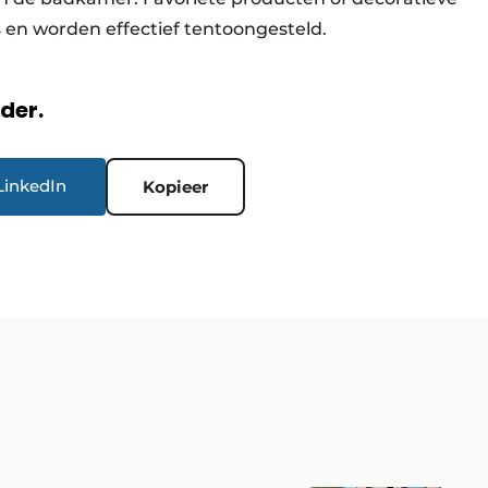
s en worden effectief tentoongesteld.
rder.
LinkedIn
Kopieer