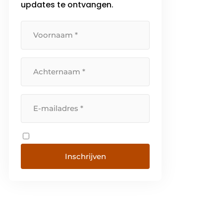
samen met […]
updates te ontvangen.
Inschrijven