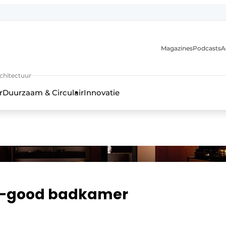
Magazines
Podcasts
A
uur, interieur- & landschapsarchitectuur
rchitectuur
r
Duurzaam & Circulair
Innovatie
eel-good badkamer