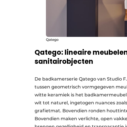
Qatego
Qatego: lineaire meubele
sanitairobjecten
De badkamerserie Qatego van Studio F.
tussen geometrisch vormgegeven meubel
witte keramiek is het badkamermeubel v
wit tot naturel, ingetogen nuances zoal
grafietmat. Bovendien ronden houttint
Bovendien maken verlichte, open vakken
brengen gezelligheid en transparantie 