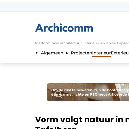
Aanmelden
Algemene voorwaarden
ArchiComm | Magazine over architect
Platform over architectuur, interieur- en landschapsa
Bedrijven
Algemeen
Projecten
Interieur
Exterieu
Contact
Nieuwsbrief
Podcasts
Privacy / Cookie statement
Om de rust te bewaren, zijn de hoofddraag
één warme, lichte en FSC-gecertificeerde h
Vacature aanmelden
Vacatures
Video’s
Vorm volgt natuur in