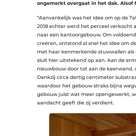
ongemerkt overgaat in het dak. Alsof h
“Aanvankelijk was het idee om op de Taf
2018 echter werd het perceel verkocht 
naar een kantoorgebouw. Om voldoende
creëren, ontstond al snel het idee om d
met haar kenmerkende stuwwallen als 
sluit hier uitstekend op aan. Aan de en
nieuwbouw door tot aan de keerwand, d
Dankzij circa dertig centimeter substra
waardoor het gebouw straks bijna wegva
gebouw juist wat meer opengewerkt, waa
aandacht geeft die zij verdient.