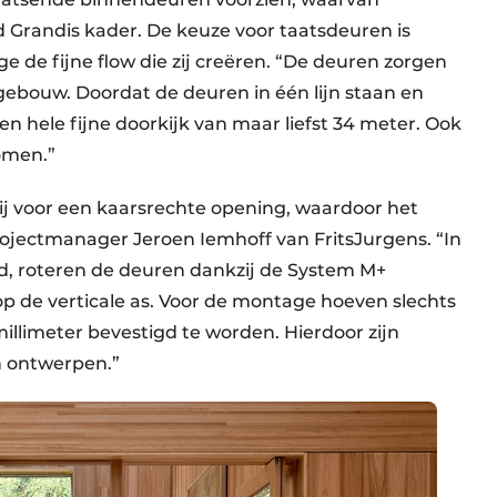
 Grandis kader. De keuze voor taatsdeuren is
 de fijne flow die zij creëren. “De deuren zorgen
gebouw. Doordat de deuren in één lijn staan en
en hele fijne doorkijk van maar liefst 34 meter. Ook
romen.”
ij voor een kaarsrechte opening, waardoor het
rojectmanager Jeroen Iemhoff van FritsJurgens. “In
d, roteren de deuren dankzij de System M+
op de verticale as. Voor de montage hoeven slechts
millimeter bevestigd te worden. Hierdoor zijn
un ontwerpen.”