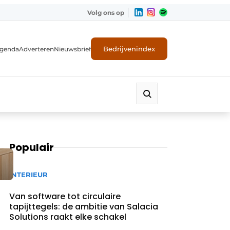
Volg ons op
Bedrijvenindex
genda
Adverteren
Nieuwsbrief
Populair
INTERIEUR
Van software tot circulaire
tapijttegels: de ambitie van Salacia
Solutions raakt elke schakel