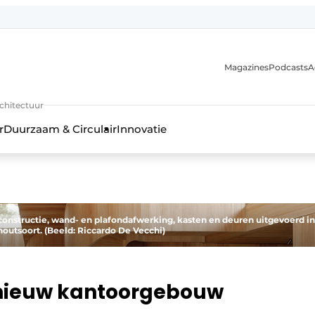
Magazines
Podcasts
A
uur, interieur- & landschapsarchitectuur
rchitectuur
r
Duurzaam & Circulair
Innovatie
constructie, wand- en plafondafwerking, kasten en deuren uitgevoerd in
outsoort. (Beeld: Riccardo De Vecchi)
 nieuw kantoorgebouw