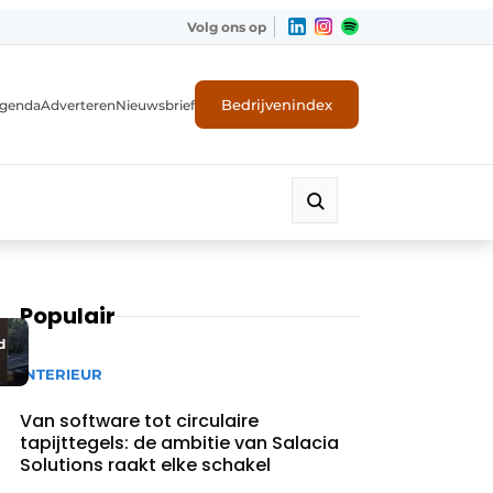
Volg ons op
Bedrijvenindex
genda
Adverteren
Nieuwsbrief
Populair
d
INTERIEUR
Van software tot circulaire
tapijttegels: de ambitie van Salacia
Solutions raakt elke schakel