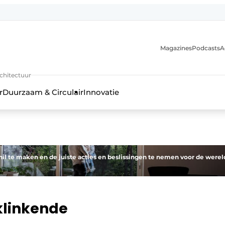
Magazines
Podcasts
A
uur, interieur- & landschapsarchitectuur
rchitectuur
r
Duurzaam & Circulair
Innovatie
il te maken en de juiste acties en beslissingen te nemen voor de werel
klinkende