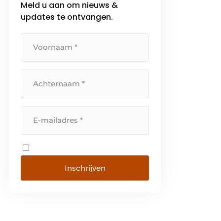
Meld u aan om nieuws &
onderdeel van de Duitse profine
Group en sinds 1969 actief […]
updates te ontvangen.
Inschrijven