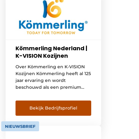
Kömmerling Nederland |
K-VISION Kozijnen
Over Kömmerling en K-VISION
Kozijnen Kömmerling heeft al 125
jaar ervaring en wordt
beschouwd als een premium
kozijnen merk. De naam staat
voor kwaliteit, innovatie en
duurzaamheid. Kömmerling is
Bekijk Bedrijfsprofiel
wereldwijd – in meer dan 60
landen – vertegenwoordigd met
NIEUWSBRIEF
zijn productie- en
verkooplocaties. Kömmerling is