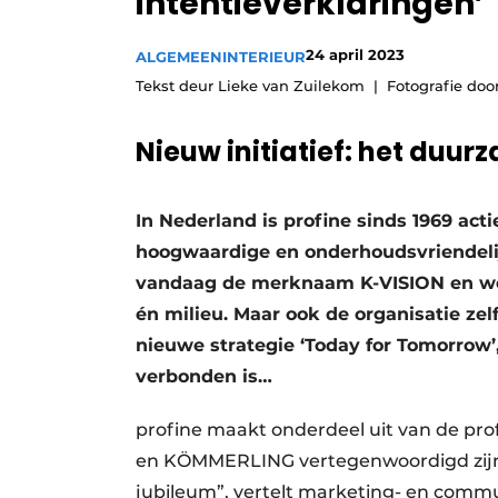
intentieverklaringen’
24 april 2023
ALGEMEEN
INTERIEUR
Tekst deur Lieke van Zuilekom
Fotografie d
Nieuw initiatief: het du
In Nederland is profine sinds 1969 ac
hoogwaardige en onderhoudsvriendelij
vandaag de merknaam K-VISION en wo
én milieu. Maar ook de organisatie zelf
nieuwe strategie ‘Today for Tomorrow
verbonden is…
profine maakt onderdeel uit van de pr
en KÖMMERLING vertegenwoordigd zijn.
jubileum”, vertelt marketing- en comm