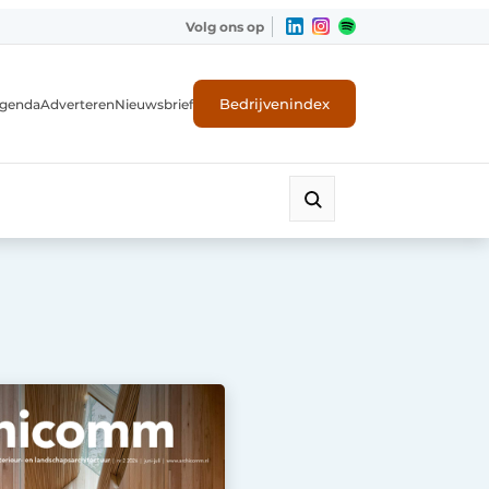
Volg ons op
Bedrijvenindex
genda
Adverteren
Nieuwsbrief