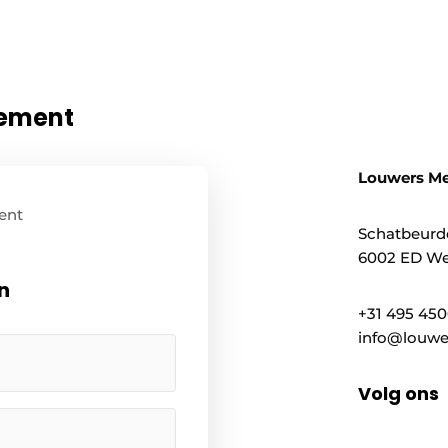
nement
Louwers M
ent
Schatbeurd
6002 ED We
n
+31 495 45
info@louwe
Volg ons