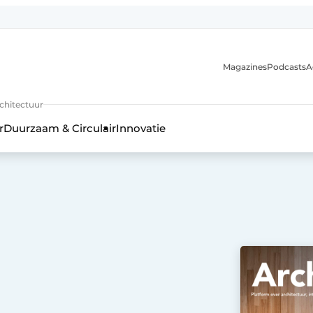
Magazines
Podcasts
A
uur, interieur- & landschapsarchitectuur
rchitectuur
r
Duurzaam & Circulair
Innovatie