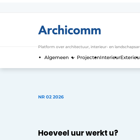
Aanmelden
Algemene voorwaarden
ArchiComm | Magazine over architect
Platform over architectuur, interieur- en landschapsa
Bedrijven
Algemeen
Projecten
Interieur
Exterieu
Contact
Nieuwsbrief
Podcasts
Privacy / Cookie statement
NR 02 2026
Vacature aanmelden
Vacatures
Video’s
Hoeveel uur werkt u?