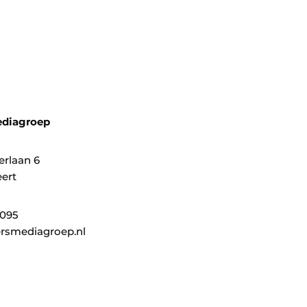
ediagroep
erlaan 6
ert
0095
rsmediagroep.nl