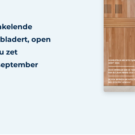
ankelende
bladert, open
u zet
 september