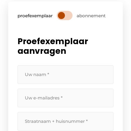
proefexemplaar
abonnement
Proefexemplaar
aanvragen
Uw
naam
*
Uw
e-
mailadres
*
Straatnaam
+
huisnummer
*