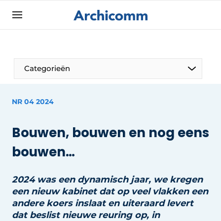
Aanmelden
Algemene voorwaarden
ArchiComm | Magazine over architectuur,
Categorieën
interieur- & landschapsarchitectuur
Bedrijven
NR 04 2024
Contact
De Pen
Nieuwsbrief
Bouwen, bouwen en nog eens
Architect Aan het Woord
Podcasts
bouwen…
Privacy / Cookie statement
Vacature aanmelden
2024 was een dynamisch jaar, we kregen
een nieuw kabinet dat op veel vlakken een
Vacatures
andere koers inslaat en uiteraard levert
Video’s
dat beslist nieuwe reuring op, in