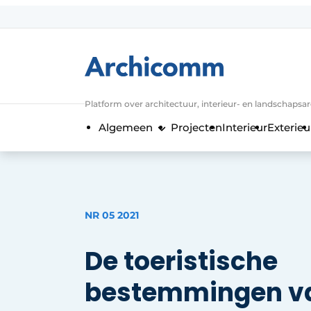
Aanmelden
Algemene voorwaarden
ArchiComm | Magazine over architect
Platform over architectuur, interieur- en landschapsa
Bedrijven
Algemeen
Projecten
Interieur
Exterieu
Contact
Nieuwsbrief
Podcasts
Privacy / Cookie statement
NR 05 2021
Vacature aanmelden
De toeristische
Vacatures
Video’s
bestemmingen va