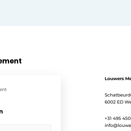
nement
Louwers M
ent
Schatbeurd
6002 ED We
n
+31 495 45
info@louwe