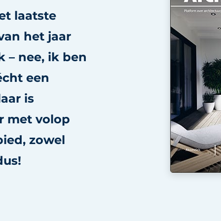
et laatste
an het jaar
k – nee, ik ben
écht een
ar is
r met volop
bied, zowel
dus!