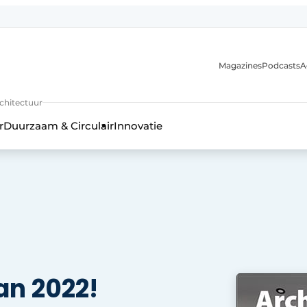
Magazines
Podcasts
A
uur, interieur- & landschapsarchitectuur
rchitectuur
r
Duurzaam & Circulair
Innovatie
n 2022!