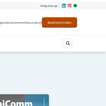
Volg ons op
Bedrijvenindex
genda
Adverteren
Nieuwsbrief