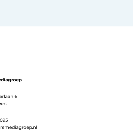
ediagroep
erlaan 6
ert
0095
rsmediagroep.nl