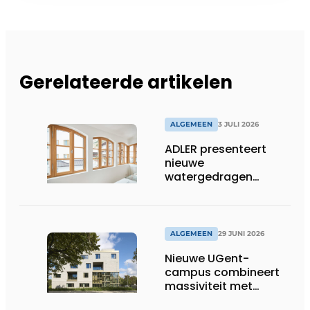
Gerelateerde artikelen
ALGEMEEN
3 JULI 2026
ADLER presenteert
nieuwe
watergedragen
houtolie voor ramen
en kozijnen
ALGEMEEN
29 JUNI 2026
Nieuwe UGent-
campus combineert
massiviteit met
transparantie