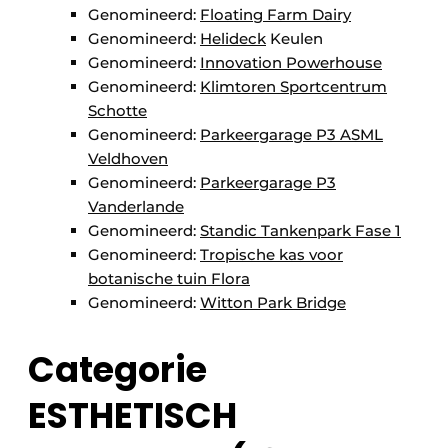
Genomineerd:
Floating Farm Dairy
Genomineerd:
Helideck
Keulen
Genomineerd:
Innovation Powerhouse
Genomineerd:
Klimtoren Sportcentrum
Schotte
Genomineerd:
Parkeergarage P3 ASML
Veldhoven
Genomineerd:
Parkeergarage P3
Vanderlande
Genomineerd:
Standic Tankenpark Fase 1
Genomineerd:
Tropische kas voor
botanische tuin Flora
Genomineerd:
Witton Park Bridge
Categorie
ESTHETISCH