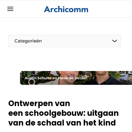
Aanmelden
Algemene voorwaarden
ArchiComm | Magazine over architectuur,
Categorieën
interieur- & landschapsarchitectuur
Bedrijven
Contact
De Pen
Nieuwsbrief
Austin Schulte en Henk de Gelder.
Architect Aan het Woord
Podcasts
Privacy / Cookie statement
Ontwerpen van
Vacature aanmelden
een schoolgebouw: uitgaan
Vacatures
van de schaal van het kind
Video’s