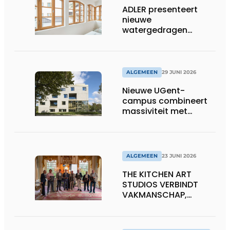
ADLER presenteert
nieuwe
watergedragen
houtolie voor ramen
en kozijnen
ALGEMEEN
29 JUNI 2026
Nieuwe UGent-
campus combineert
massiviteit met
transparantie
ALGEMEEN
23 JUNI 2026
THE KITCHEN ART
STUDIOS VERBINDT
VAKMANSCHAP,
DESIGN EN
ONDERNEMERSCHAP IN
DE LEEFKEUKEN VAN DE