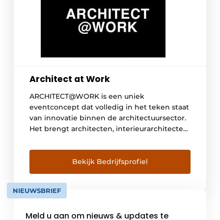
Architect at Work
ARCHITECT@WORK is een uniek
eventconcept dat volledig in het teken staat
van innovatie binnen de architectuursector.
Het brengt architecten, interieurarchitecten
en andere voorschrijvers samen in een
zorgvuldig gecureerde omgeving waar
hoogwaardige innovaties, inspirerende
Bekijk Bedrijfsprofiel
ontmoetingen en kennisdeling centraal
staan. Dankzij de focus op relevante
NIEUWSBRIEF
productinnovaties en een kwalitatief
randprogramma vormt ARCHITECT@WORK
Meld u aan om nieuws & updates te
een inspirerend platform voor professionals