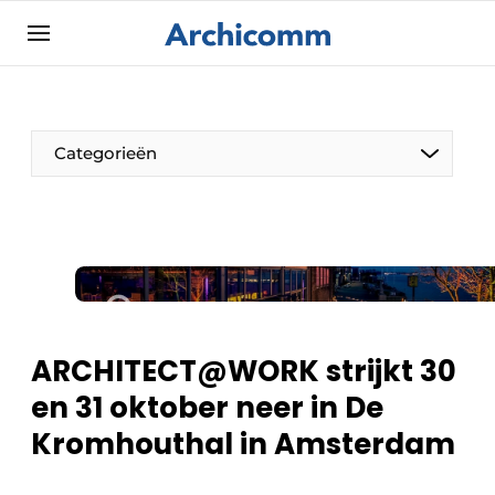
Aanmelden
Algemene voorwaarden
ArchiComm | Magazine over architectuur,
Categorieën
interieur- & landschapsarchitectuur
Bedrijven
Contact
De Pen
Nieuwsbrief
Architect Aan het Woord
Podcasts
Privacy / Cookie statement
ARCHITECT@WORK strijkt 30
Vacature aanmelden
en 31 oktober neer in De
Vacatures
Kromhouthal in Amsterdam
Video’s