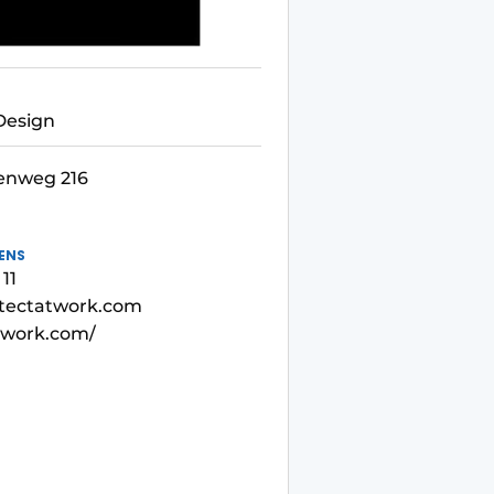
 Design
enweg 216
ENS
 11
itectatwork.com
twork.com/