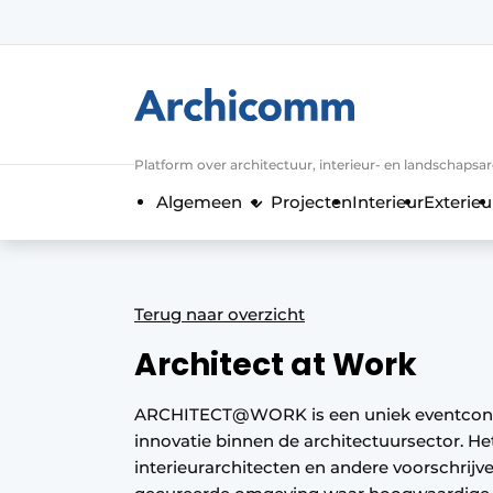
Aanmelden
Algemene voorwaarden
ArchiComm | Magazine over architect
Platform over architectuur, interieur- en landschapsa
Bedrijven
Algemeen
Projecten
Interieur
Exterieu
Contact
Nieuwsbrief
Podcasts
Terug naar overzicht
Privacy / Cookie statement
Architect at Work
Vacature aanmelden
Vacatures
ARCHITECT@WORK is een uniek eventconcept
innovatie binnen de architectuursector. He
Video’s
interieurarchitecten en andere voorschrijv