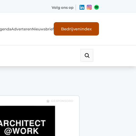
Volg ons op
Bedrijvenindex
genda
Adverteren
Nieuwsbrief
GESPONSORD