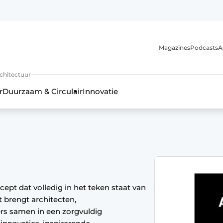
Magazines
Podcasts
A
uur, interieur- & landschapsarchitectuur
rchitectuur
r
Duurzaam & Circulair
Innovatie
 dat volledig in het teken staat van
t brengt architecten,
ers samen in een zorgvuldig