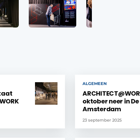
ALGEMEEN
taat
ARCHITECT@WORK s
T@WORK
oktober neer in D
Amsterdam
23 september 2025