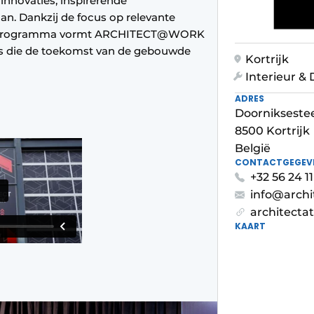
nnovaties, inspirerende
an. Dankzij de focus op relevante
randprogramma vormt ARCHITECT@WORK
als die de toekomst van de gebouwde
Kortrijk
Interieur &
ADRES
Doornikseste
8500 Kortrijk
België
CONTACTGEGEV
+32 56 24 11
info@arch
architecta
KAART