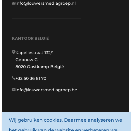
info@louwersmediagroep.nl
KANTOOR BELGIË
Kapellestraat 132/1
Gebouw G
8020 Oostkamp België
+32 50 36 81 70
info@louwersmediagroep.be
www.louwersmediagroep.com
Wij gebruiken cookies. Daarmee analyseren we
het gebruik van de website en verbeteren we
© 1987 - 2026 Louwersmediagroep.