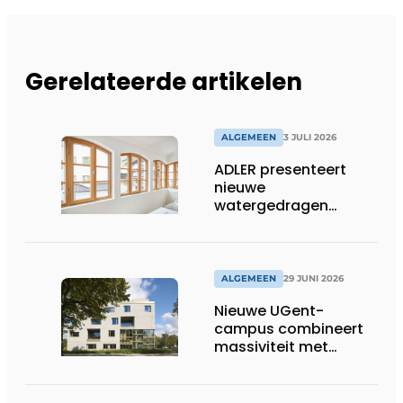
Gerelateerde artikelen
ALGEMEEN
3 JULI 2026
ADLER presenteert
nieuwe
watergedragen
houtolie voor ramen
en kozijnen
ALGEMEEN
29 JUNI 2026
Nieuwe UGent-
campus combineert
massiviteit met
transparantie