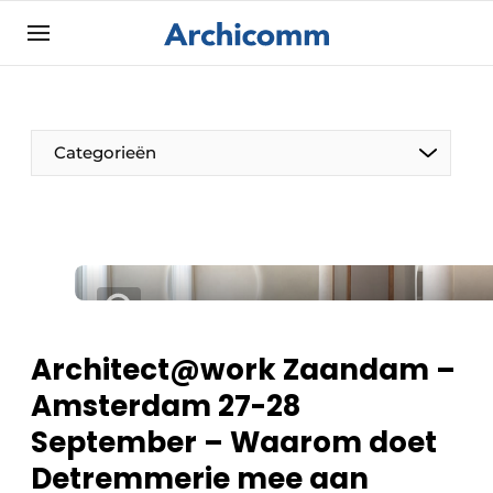
Aanmelden
Algemene voorwaarden
ArchiComm | Magazine over architectuur,
Categorieën
interieur- & landschapsarchitectuur
Bedrijven
Contact
De Pen
Nieuwsbrief
Architect Aan het Woord
Podcasts
Privacy / Cookie statement
Architect@work Zaandam –
Vacature aanmelden
Amsterdam 27-28
Vacatures
September – Waarom doet
Video’s
Detremmerie mee aan