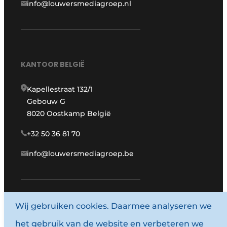
info@louwersmediagroep.nl
KANTOOR BELGIË
Kapellestraat 132/1
Gebouw G
8020 Oostkamp België
+32 50 36 81 70
info@louwersmediagroep.be
www.louwersmediagroep.com
Wij gebruiken cookies. Daarmee analyseren we
het gebruik van de website en verbeteren we
© 1987 - 2026 Louwersmediagroep.