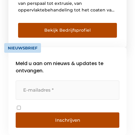
van perspaal tot extrusie, van
oppervlaktebehandeling tot het coaten van
de profielen, van isoleren en verpakken tot
het verzorgen van het transport naar
fabrikanten van ramen, deuren, veranda’s,
Bekijk Bedrijfsprofiel
schuifsystemen en gordijngevels in België,
Frankrijk, Nederland, Duitsland, Zwitserland,
NIEUWSBRIEF
Zweden, Denemarken, Noorwegen en
Portugal. […]
Meld u aan om nieuws & updates te
ontvangen.
Inschrijven