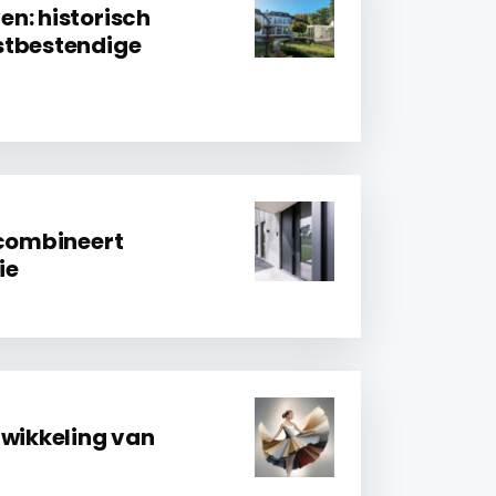
n: historisch
stbestendige
 combineert
ie
twikkeling van