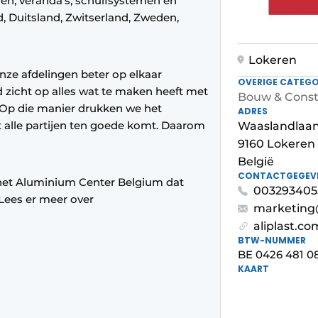
ren, veranda’s, schuifsystemen en
nd, Duitsland, Zwitserland, Zweden,
Lokeren
nze afdelingen beter op elkaar
OVERIGE CATEGO
zicht op alles wat te maken heeft met
Bouw & Const
 Op die manier drukken we het
ADRES
t alle partijen ten goede komt. Daarom
Waaslandlaan
9160 Lokeren
België
CONTACTGEGEV
 het Aluminium Center Belgium dat
003293405
Lees er meer over
marketing
aliplast.co
BTW-NUMMER
BE 0426 481 0
KAART