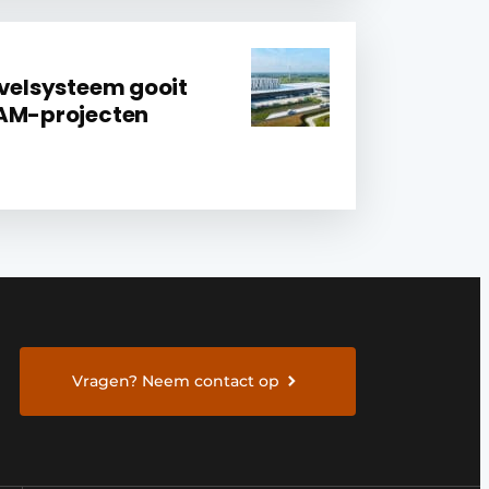
evelsysteem gooit
EAM-projecten
Vragen? Neem contact op