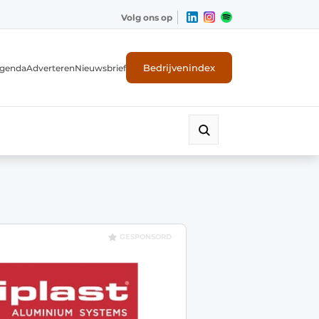
Volg ons op
Bedrijvenindex
genda
Adverteren
Nieuwsbrief
GESPONSORD