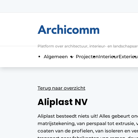
Aanmelden
Algemene voorwaarden
ArchiComm | Magazine over architect
Platform over architectuur, interieur- en landschapsa
Bedrijven
Algemeen
Projecten
Interieur
Exterieu
Contact
Nieuwsbrief
Podcasts
Terug naar overzicht
Privacy / Cookie statement
Aliplast NV
Vacature aanmelden
Vacatures
Aliplast besteedt niets uit! Alles gebeurt o
matrijstekening, van perspaal tot extrusie,
Video’s
coaten van de profielen, van isoleren en v