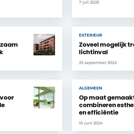
7 juli 2025
EXTERIEUR
urzaam
Zoveel mogelijk t
k
lichtinval
25 september 2024
ALGEMEEN
 voor
Op maat gemaakte
de
combineren estheti
en efficiëntie
10 juni 2024