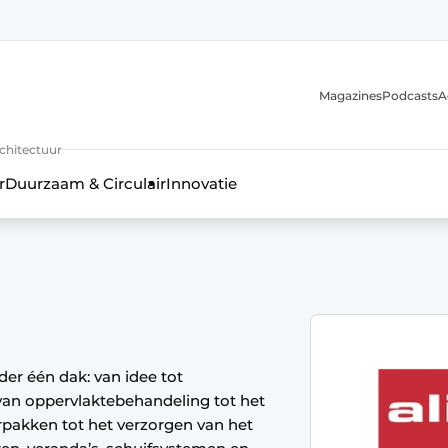
Magazines
Podcasts
A
uur, interieur- & landschapsarchitectuur
rchitectuur
r
Duurzaam & Circulair
Innovatie
nder één dak: van idee tot
 van oppervlaktebehandeling tot het
erpakken tot het verzorgen van het