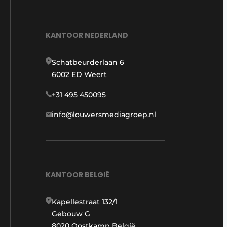
KANTOOR NEDERLAND
Schatbeurderlaan 6
6002 ED Weert
+31 495 450095
info@louwersmediagroep.nl
KANTOOR BELGIË
Kapellestraat 132/1
Gebouw G
8020 Oostkamp België