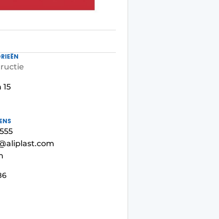
RIEËN
ructie
 15
ENS
555
@aliplast.com
m
86