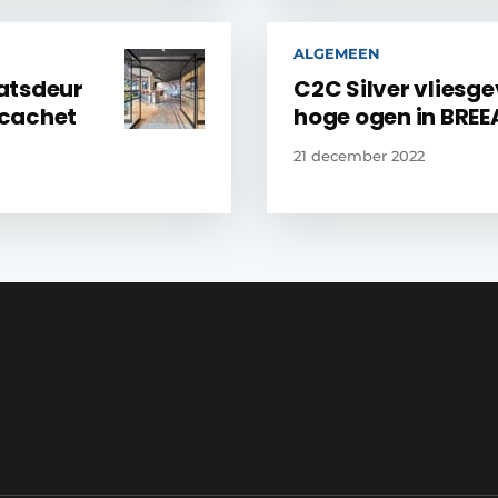
ALGEMEEN
atsdeur
C2C Silver vliesg
 cachet
hoge ogen in BRE
21 december 2022