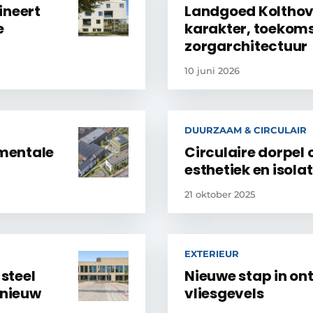
neert
Landgoed Kolthove
e
karakter, toekom
zorgarchitectuur
10 juni 2026
DUURZAAM & CIRCULAIR
mentale
Circulaire dorpel
esthetiek en isolat
21 oktober 2025
EXTERIEUR
steel
Nieuwe stap in on
 nieuw
vliesgevels