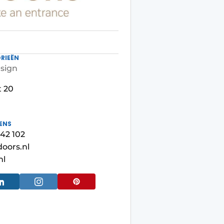
RIEËN
esign
 20
ENS
742 102
oors.nl
nl