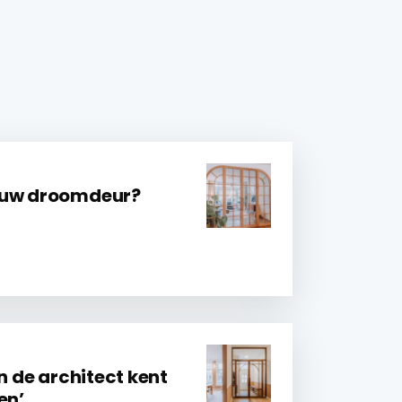
 uw droomdeur?
an de architect kent
en’