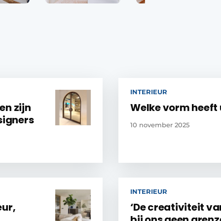
INTERIEUR
en zijn
Welke vorm heeft
signers
10 november 2025
INTERIEUR
eur,
‘De creativiteit v
bij ons geen grenz