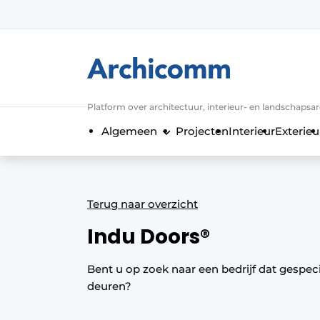
Aanmelden
Algemene voorwaarden
ArchiComm | Magazine over architect
Platform over architectuur, interieur- en landschapsa
Bedrijven
Algemeen
Projecten
Interieur
Exterieu
Contact
Nieuwsbrief
Podcasts
Terug naar overzicht
Privacy / Cookie statement
Indu Doors®
Vacature aanmelden
Vacatures
Bent u op zoek naar een bedrijf dat gespeci
deuren?
Video’s