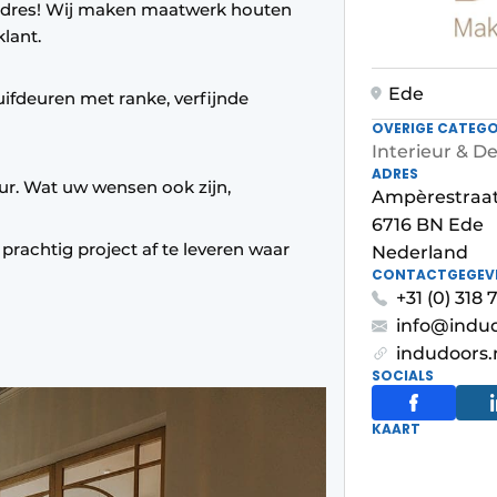
e adres! Wij maken maatwerk houten
lant.
Ede
uifdeuren met ranke, verfijnde
OVERIGE CATEGO
Interieur & D
ADRES
ieur. Wat uw wensen ook zijn,
Ampèrestraat
6716 BN Ede
prachtig project af te leveren waar
Nederland
CONTACTGEGEV
+31 (0) 318 
info@indud
indudoors.
SOCIALS
KAART