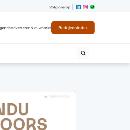
Volg ons op
Bedrijvenindex
genda
Adverteren
Nieuwsbrief
GESPONSORD