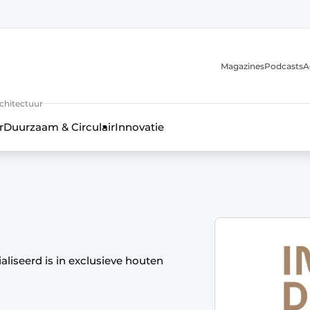
Magazines
Podcasts
A
uur, interieur- & landschapsarchitectuur
rchitectuur
r
Duurzaam & Circulair
Innovatie
aliseerd is in exclusieve houten