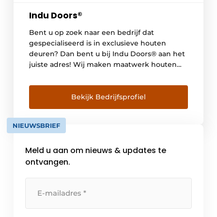
Indu Doors®
Bent u op zoek naar een bedrijf dat
gespecialiseerd is in exclusieve houten
deuren? Dan bent u bij Indu Doors® aan het
juiste adres! Wij maken maatwerk houten
binnendeuren volledig naar wens van elke
klant. Of het nu gaat om taats-, scharnier- of
schuifdeuren met ranke, verfijnde
Bekijk Bedrijfsprofiel
detaillering – alles is mogelijk, zodat elke
deur […]
NIEUWSBRIEF
Meld u aan om nieuws & updates te
ontvangen.