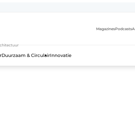
Magazines
Podcasts
A
uur, interieur- & landschapsarchitectuur
rchitectuur
r
Duurzaam & Circulair
Innovatie