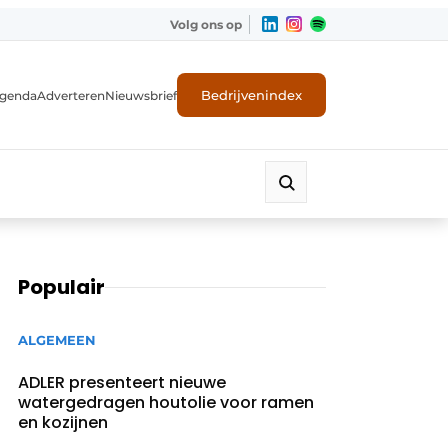
Volg ons op
Bedrijvenindex
genda
Adverteren
Nieuwsbrief
Populair
ALGEMEEN
ADLER presenteert nieuwe
watergedragen houtolie voor ramen
en kozijnen