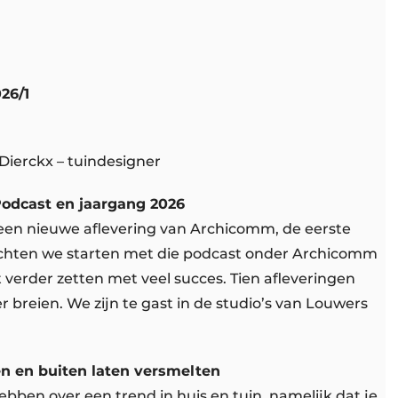
26/1
 Dierckx – tuindesigner
odcast en jaargang 2026
 een nieuwe aflevering van Archicomm, de eerste
mochten we starten met die podcast onder Archicomm
verder zetten met veel succes. Tien afleveringen
breien. We zijn te gast in de studio’s van Louwers
n en buiten laten versmelten
ben over een trend in huis en tuin, namelijk dat je