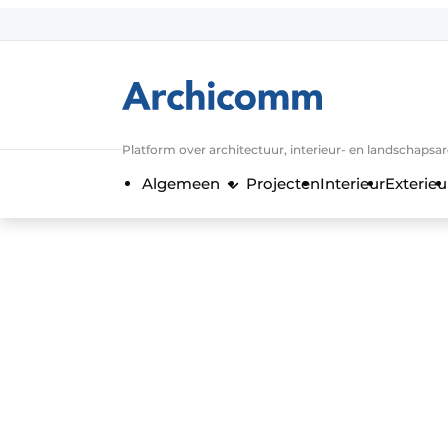
Aanmelden
Algemene voorwaarden
ArchiComm | Magazine over architect
Platform over architectuur, interieur- en landschapsa
Bedrijven
Algemeen
Projecten
Interieur
Exterieu
Contact
Nieuwsbrief
Podcasts
Privacy / Cookie statement
Vacature aanmelden
Vacatures
Video’s