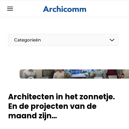
Aanmelden
Algemene voorwaarden
ArchiComm | Magazine over architectuur,
Categorieën
interieur- & landschapsarchitectuur
Bedrijven
Contact
De Pen
Nieuwsbrief
Architect Aan het Woord
Podcasts
Privacy / Cookie statement
Architecten in het zonnetje.
Vacature aanmelden
En de projecten van de
Vacatures
maand zijn…
Video’s