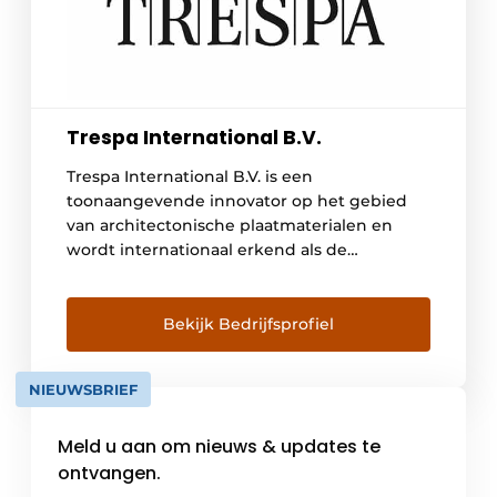
Trespa International B.V.
Trespa International B.V. is een
toonaangevende innovator op het gebied
van architectonische plaatmaterialen en
wordt internationaal erkend als de
belangrijkste ontwikkelaar
van hoogwaardige platen voor
gevelbekleding, decoratieve
Bekijk Bedrijfsprofiel
gevels en scientific surface solutions. Sinds
de oprichting in 1960 werkt Trespa nauw
NIEUWSBRIEF
samen met architecten, ontwerpers,
installateurs, distributeurs en eindgebruikers
Meld u aan om nieuws & updates te
over de hele wereld. De focus van Trespa ligt
op productontwikkeling, […]
ontvangen.