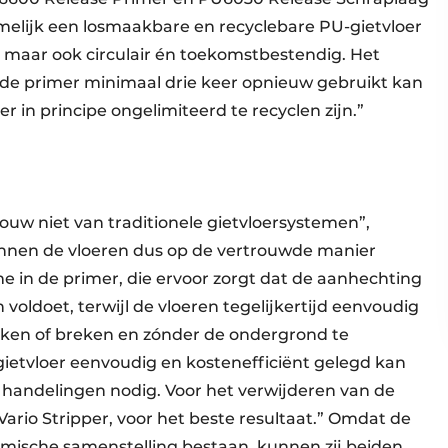
amelijk een losmaakbare en recyclebare PU-gietvloer
s, maar ook circulair én toekomstbestendig. Het
n de primer minimaal drie keer opnieuw gebruikt kan
r in principe ongelimiteerd te recyclen zijn.”
bouw niet van traditionele gietvloersystemen”,
nnen de vloeren dus op de vertrouwde manier
 in de primer, die ervoor zorgt dat de aanhechting
 voldoet, terwijl de vloeren tegelijkertijd eenvoudig
ken of breken en zónder de ondergrond te
ietvloer eenvoudig en kostenefficiënt gelegd kan
r handelingen nodig. Voor het verwijderen van de
ario Stripper, voor het beste resultaat.” Omdat de
hemische samenstelling bestaan, kunnen zij beiden