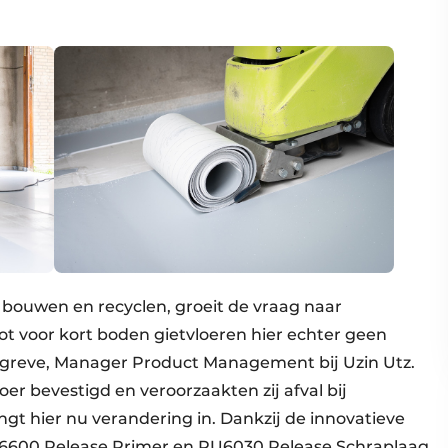
 bouwen en recyclen, groeit de vraag naar
ot voor kort boden gietvloeren hier echter geen
rggreve, Manager Product Management bij Uzin Utz.
r bevestigd en veroorzaakten zij afval bij
gt hier nu verandering in. Dankzij de innovatieve
6600 Release Primer en PU6030 Release Schraplaag