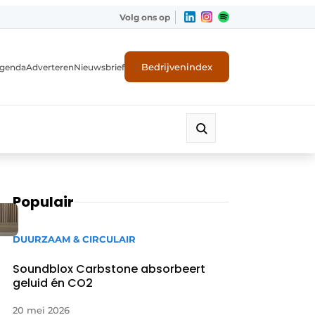
Volg ons op
Bedrijvenindex
genda
Adverteren
Nieuwsbrief
Populair
DUURZAAM & CIRCULAIR
Soundblox Carbstone absorbeert
geluid én CO2
20 mei 2026