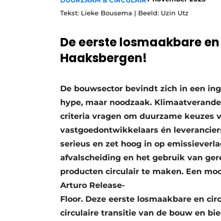
DUURZAAM & CIRCULAIR
Tekst: Lieke Bousema | Beeld: Uzin Utz
De eerste losmaakbare en c
Haaksbergen!
De bouwsector bevindt zich in een ingri
hype, maar noodzaak. Klimaatverander
criteria vragen om duurzame keuzes va
vastgoedontwikkelaars én leverancier
serieus en zet hoog in op emissieverla
afvalscheiding en het gebruik van ger
producten circulair te maken. Een mooi
Arturo Release-
Floor. Deze eerste losmaakbare en circ
circulaire transitie van de bouw en 