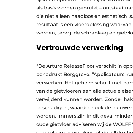
als basis worden gebruikt – ontstaat n
die niet alleen naadloos en esthetisch i
resultaat is een vloeroplossing waarva
worden, terwijl de schraplaag en gietvloe
Vertrouwde verwerking
“De Arturo ReleaseFloor verschilt in op
benadrukt Borggreve. “Applicateurs ku
verwerken. Het geheim schuilt met name
van de gietvloeren aan alle actuele eisen
verwijderd kunnen worden. Zonder hak
beschadigen, waardoor ook de nieuwe g
worden. Immers zijn in dit geval minde
oude gietvloer adviseren wij de WOLFF V
schraplaag en gietvloer uit dezelfde c