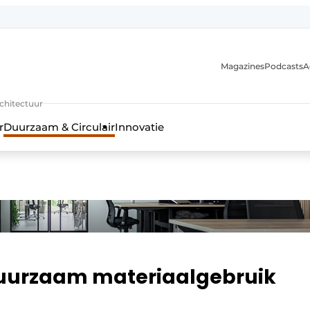
Magazines
Podcasts
A
uur, interieur- & landschapsarchitectuur
rchitectuur
r
Duurzaam & Circulair
Innovatie
duurzaam materiaalgebruik