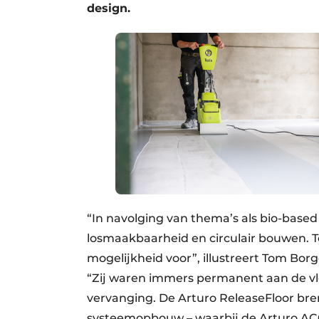
design.
“In navolging van thema’s als bio-based
losmaakbaarheid en circulair bouwen. T
mogelijkheid voor”, illustreert Tom Bo
“Zij waren immers permanent aan de vloe
vervanging. De Arturo ReleaseFloor bren
systeemopbouw – waarbij de Arturo AC