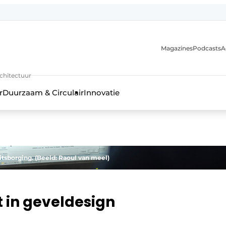
Magazines
Podcasts
A
uur, interieur- & landschapsarchitectuur
rchitectuur
r
Duurzaam & Circulair
Innovatie
tsborging. (Beeld: Raoul van meel)
 in geveldesign