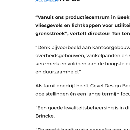
ALGEMEEN
“Vanuit ons productiecentrum in Beek 
vliesgevels en lichtkappen voor utili
grensstreek”, vertelt directeur Ton te
“Denk bijvoorbeeld aan kantoorgebouwen
overheidsgebouwen, winkelpanden en 
keurmerk en voldoen aan de hoogste eise
en duurzaamheid.”
Als familiebedrijf heeft Gevel Design Be
doelstellingen én een lange termijn foc
“Een goede kwaliteitsbeheersing is in d
Brincke.
“De markt heeft grote behoefte aan kwa