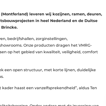
(Montferland) leveren wij kozijnen, ramen, deuren,
teitsbouwprojecten in heel Nederland en de Duitse
n Brincke.
, bedrijfshallen, zorginstellingen,
showrooms. Onze producten dragen het VMRG-
n op het gebied van kwaliteit, veiligheid, comfort
ek een open structuur, met korte lijnen, duidelijke
us.
it kader haast een vanzelfsprekendheid”, aldus Ten
liteitsborging. Onder andere met de invoering van