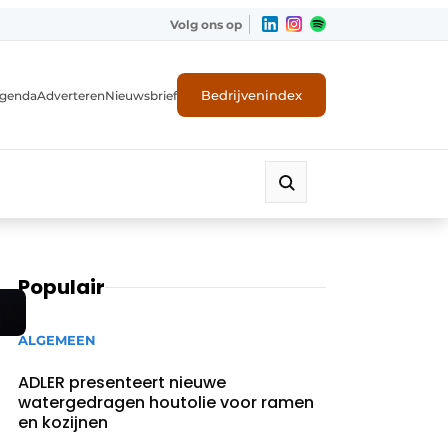
Volg ons op
Bedrijvenindex
genda
Adverteren
Nieuwsbrief
Populair
ALGEMEEN
ADLER presenteert nieuwe
watergedragen houtolie voor ramen
en kozijnen