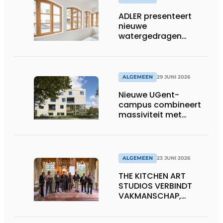
ADLER presenteert
nieuwe
watergedragen
houtolie voor ramen
en kozijnen
ALGEMEEN
29 JUNI 2026
Nieuwe UGent-
campus combineert
massiviteit met
transparantie
ALGEMEEN
23 JUNI 2026
THE KITCHEN ART
STUDIOS VERBINDT
VAKMANSCHAP,
DESIGN EN
ONDERNEMERSCHAP IN