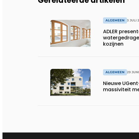
Gerelateerde artikelen
ALGEMEEN
3 JULI 
ADLER present
watergedragen
kozijnen
ALGEMEEN
29 JUN
Nieuwe UGent
massiviteit m