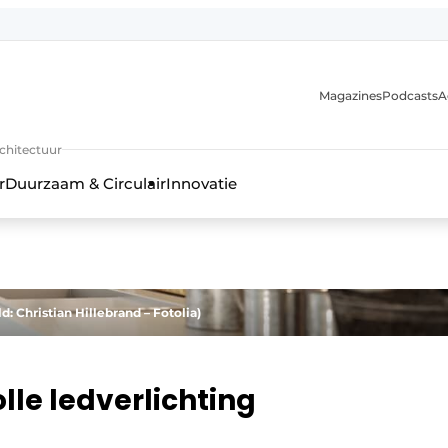
Magazines
Podcasts
A
uur, interieur- & landschapsarchitectuur
rchitectuur
r
Duurzaam & Circulair
Innovatie
: Christian Hillebrand – Fotolia)
lle ledverlichting