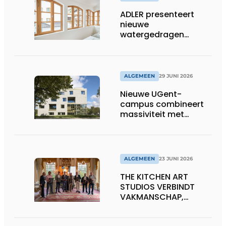
ADLER presenteert
nieuwe
watergedragen
houtolie voor ramen
en kozijnen
ALGEMEEN
29 JUNI 2026
Nieuwe UGent-
campus combineert
massiviteit met
transparantie
ALGEMEEN
23 JUNI 2026
THE KITCHEN ART
STUDIOS VERBINDT
VAKMANSCHAP,
DESIGN EN
ONDERNEMERSCHAP IN